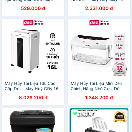
chạy bằng pin FULLBOX-
Lít Phù Hợp Cho Bảo Mật
529.000 đ
2.331.000 đ
Dụng cụ cắt giấy cho văn
Giấy Tờ Trong Doanh
phòng tại nhà 2 Khổ A4 và
Nghiệp, Văn Phòng, Nhà
A6
Trường - Hàng Chính Hãng -
ET014
Máy Hủy Tài Liệu 16L Cao
Máy Hủy Tài Liệu Mini Deli
Cấp Deli - Máy Huỷ Giấy 16
Chính Hãng Nhỏ Gọn, Dễ
Lít Phù Hợp Cho Bảo Mật
Dàng Sử Dụng - Phù Hợp
8.026.200 đ
1.348.200 đ
Giấy Tờ Trong Doanh
Cho Văn Phòng, Doanh
Nghiệp, Văn Phòng, Nhà
Nghiệp, Gia Đình - 9935
Trường - Hàng Chính Hãng -
ET051