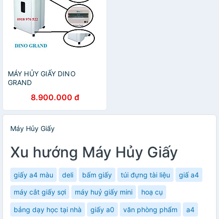
MÁY HỦY GIẤY DINO
GRAND
8.900.000 đ
Máy Hủy Giấy
Xu hướng Máy Hủy Giấy
giấy a4 màu
deli
bấm giấy
túi đựng tài liệu
giấ a4
máy cắt giấy sợi
máy huỷ giấy mini
hoạ cụ
bảng dạy học tại nhà
giấy a0
văn phòng phẩm
a4