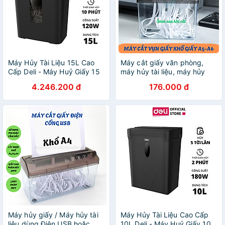
Máy Hủy Tài Liệu 15L Cao
Máy cắt giấy văn phòng,
Cấp Deli - Máy Huỷ Giấy 15
máy hủy tài liệu, máy hủy
Lít Phù Hợp Cho Bảo Mật
hợp đồng. Dụng cụ cắt nhỏ
4.246.200 đ
176.000 đ
Giấy Tờ Trong Doanh
giấy A4 cầm tay. Máy tạo
Nghiệp, Văn Phòng, Nhà
giấy rơm, giấy vụn, giấy gói
Trường - Hàng Chính Hãng -
quà
ET023
Máy hủy giấy / Máy hủy tài
Máy Hủy Tài Liệu Cao Cấp
liệu dùng Điện USB hoặc
10L Deli - Máy Huỷ Giấy 10