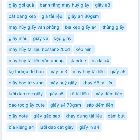
giấy gói quà
bánh răng máy huỷ giây
giấy a3
cắt băng keo
giá tài liệu
giấy a4 80gsm
máy hủy giấy văn phòng
bìa kẹp giấy a4
thùng giấy
giấy màu
giấy vẽ
kẹp giấy
máy hủy tài liệu bosser 220cd
kéo mini
máy huỷ tài liệu văn phòng
standee
bìa lá a4
kệ tài liệu để bàn
máy ps3
máy huỷ tài liệu
giấy a6
giấy học từ vựng
máy huỷ giấy
khay để tài liệu
lưỡi dao rọc giấy
giấy a5
kệ tài liệu
máy đếm tiền
dao rọc giấy cute
giấy a4 70gsm
sáp đếm tiền
giấy note
giấy gấp sao
khay đựng tài liệu
cắm bút
bìa kiếng a4
lưỡi dao cắt giấy
giấy in a4