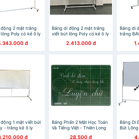
 động 2 mặt trắng
Bảng di động 2 mặt trắng
Bảng di 
 lông Poly có kẻ ô ly
viết bút lông Poly có kẻ ô ly
trắng B
1,2x2,0m
Bavico-1,2x1,6m
3.343.000 đ
2.413.000 đ
1
 động 1 mặt viết bút
Bảng Phấn 2 Mặt Học Toán
Bảng Di 
y - trắng kẻ ô ly
Và Tiếng Việt - Thiên Long
Bút Lông
1,2x2,4m
TP-B018 PLUS - Xanh Lá
Trắng – 1
3.210.000 đ
28.500 đ
4
(Theo Chương Trình Chân