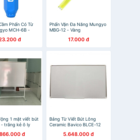
Cầm Phấn Có Từ
Phấn Vặn Đa Năng Mungyo
ngyo MCH-6B -
MBG-12 - Vàng
h
23.200 đ
17.000 đ
ộng 1 mặt viết bút
Bảng Từ Viết Bút Lông
 - trắng kẻ ô ly
Ceramic Bavico BLCE-12
,2x1,8m
Trắng 1.2x2.0m
.866.000 đ
5.648.000 đ