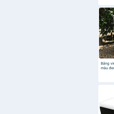
Bảng vi
màu đen
tập cho
KT tùy 