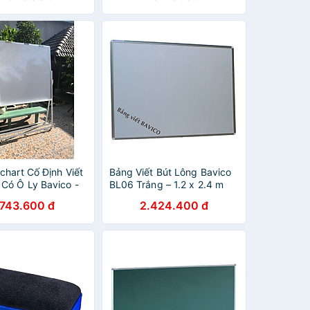
chart Cố Định Viết
Bảng Viết Bút Lông Bavico
 Có Ô Ly Bavico -
BL06 Trắng – 1.2 x 2.4 m
2 x 1.2m)
.743.600 đ
2.424.400 đ