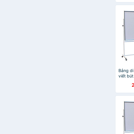
RUI
Stabilo
eras
Kuelox
Masterart
SMARTKIDS
MINHLONGbook
Monami
Superior
Việt Hà
VPP Hán Minh
Bảng di
Copic
viết bút
Bavico-
Tamiya
LAMY
Luxor
Minder
ABC
Artline
Colormate