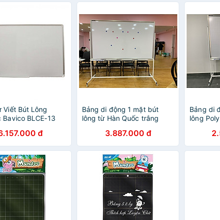
 Viết Bút Lông
Bảng di động 1 mặt bút
Bảng di đ
c Bavico BLCE-13
lông từ Hàn Quốc trắng
lông Poly
.2x2.4m
Bavico nhiều kích thước tùy
Bavico 1
6.157.000 đ
3.887.000 đ
2
chọn