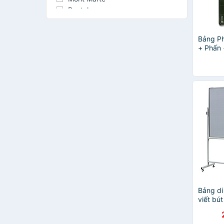
Pentel
Đông A
WinQ
Bảng Ph
MIC
+ Phấn 
Marvy Uchida
Long T
Staedtler
Lá
Touch Mark
Stacom
Mungyo
Simbalion
GuangBo
Hồng Ân
Tombow
YPLUS+
SAKURA
Artmate
Hồng Hà
Bảng di
Marie's
viết bút
Faber-Castell
Bavico-
Mideer