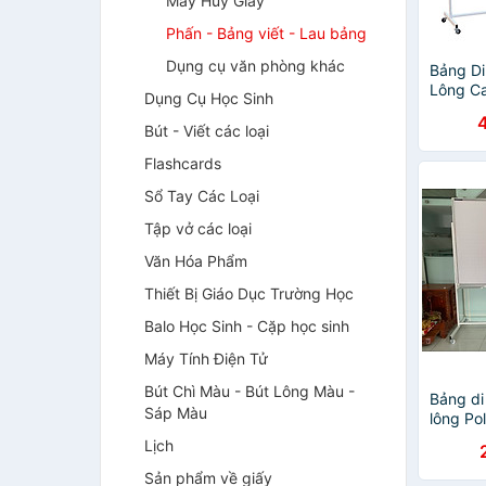
Máy Hủy Giấy
Phấn - Bảng viết - Lau bảng
Dụng cụ văn phòng khác
Bảng Di
Lông Ca
Dụng Cụ Học Sinh
- KT 1,
Bút - Viết các loại
Flashcards
Sổ Tay Các Loại
Tập vở các loại
Văn Hóa Phẩm
Thiết Bị Giáo Dục Trường Học
Balo Học Sinh - Cặp học sinh
Máy Tính Điện Tử
Bút Chì Màu - Bút Lông Màu -
Bảng di
Sáp Màu
lông Pol
Bavico 
Lịch
Sản phẩm về giấy