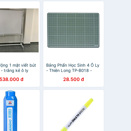
ộng 1 mặt viết bút
Bảng Phấn Học Sinh 4 Ô Ly
 - trắng kẻ ô ly
- Thiên Long TP-B018 -
,2x1,6m
Xanh Lá
.538.000 đ
28.500 đ