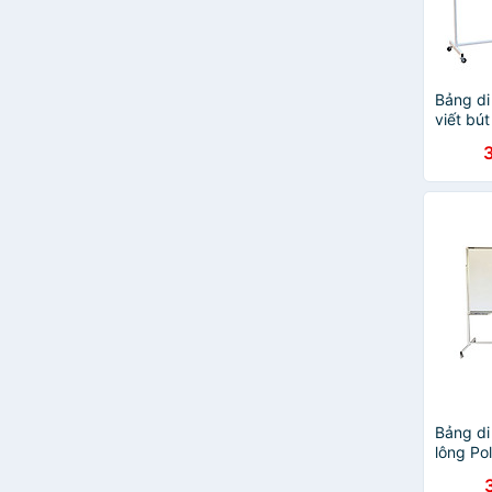
Bảng di
viết bút
Bavico-
Bảng di
lông Pol
Bavico 