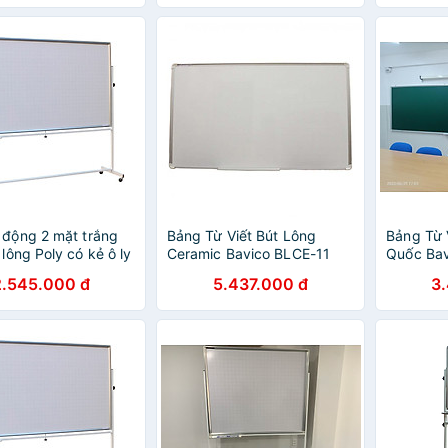
 động 2 mặt trắng
Bảng Từ Viết Bút Lông
Bảng Từ 
 lông Poly có kẻ ô ly
Ceramic Bavico BLCE-11
Quốc Ba
1,2x1,8m
Trắng 1.2x1.8m
1.2x3.0m
2.545.000 đ
5.437.000 đ
3