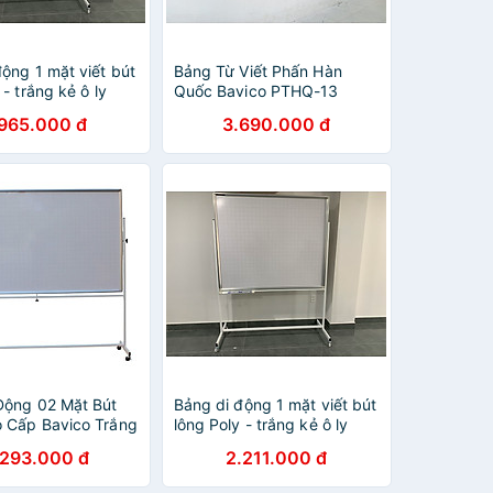
ộng 1 mặt viết bút
Bảng Từ Viết Phấn Hàn
 - trắng kẻ ô ly
Quốc Bavico PTHQ-13
,2x1,2m
Xanh 1.2x3.2m
.965.000 đ
3.690.000 đ
Động 02 Mặt Bút
Bảng di động 1 mặt viết bút
 Cấp Bavico Trắng
lông Poly - trắng kẻ ô ly
x2.0m
Bavico 1,2x1,4m
.293.000 đ
2.211.000 đ