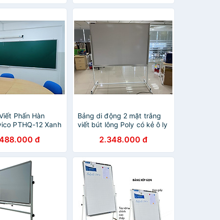
Viết Phấn Hàn
Bảng di động 2 mặt trắng
vico PTHQ-12 Xanh
viết bút lông Poly có kẻ ô ly
Bavico-1,2x1,4m
.488.000 đ
2.348.000 đ