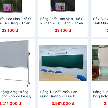
ấn Học Sinh - Kẻ Ô
Bảng Phấn Học Sinh - Kẻ Ô
Cây Bút 
+ Lau Bảng - Thiên
+ Phấn + Lau Bảng - Thiên
Tính Mu
P-B022 - Màu Xanh
Long TP-B021 - Màu Đen
Màu Xan
33.100 đ
33.100 đ
 động 2 mặt trắng
Bảng Từ Viết Phấn Hàn
Bảng di đ
 lông Poly có kẻ ô ly
Quốc Bavico PTHQ-15
lông Poly
1,2x1,2m
Xanh 1.2x3.6m
Bavico 1
2.211.000 đ
3.981.000 đ
2