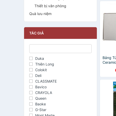
Thiết bị văn phòng
Quà lưu niệm
TÁC GIẢ
Bảng Từ
Duka
Cerami
Thiên Long
Trắng 1
Colokit
Deli
CLASSMATE
Bavico
CRAYOLA
Queen
Baoke
G-Star
Mont Marte