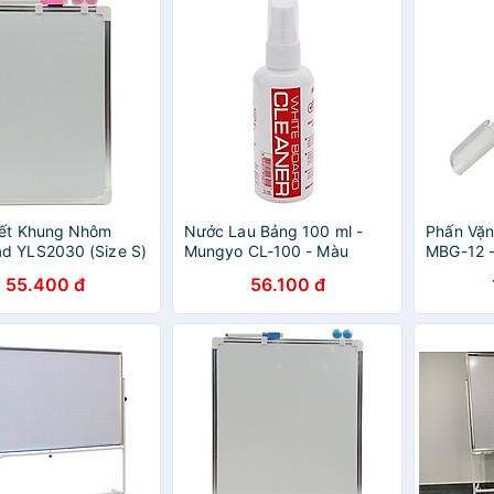
iết Khung Nhôm
Nước Lau Bảng 100 ml -
Phấn Vặ
d YLS2030 (Size S)
Mungyo CL-100 - Màu
MBG-12 -
Hồng
Trắng
55.400 đ
56.100 đ