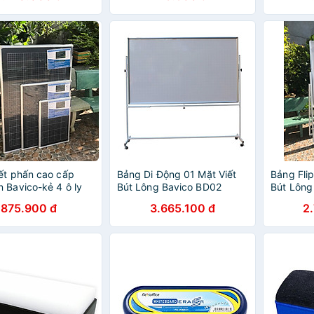
Trời Sáng Tạo)
ết phấn cao cấp
Bảng Di Động 01 Mặt Viết
Bảng Flip
 Bavico-kẻ 4 ô ly
Bút Lông Bavico BD02
Bút Lông
 học sinh tiểu học
Trắng – 1.2 x 2.0 m
Trắng (1.
875.900 đ
3.665.100 đ
2
chọn