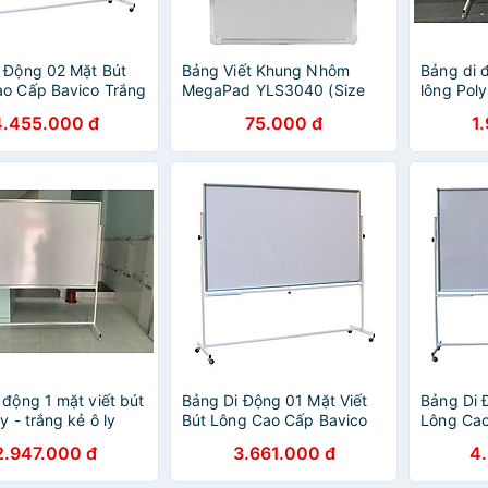
 Động 02 Mặt Bút
Bảng Viết Khung Nhôm
Bảng di đ
o Cấp Bavico Trắng
MegaPad YLS3040 (Size
lông Poly
2x2,4m
XL) - Màu Xanh
Bavico 1
4.455.000 đ
75.000 đ
1
 động 1 mặt viết bút
Bảng Di Động 01 Mặt Viết
Bảng Di 
y - trắng kẻ ô ly
Bút Lông Cao Cấp Bavico
Lông Cao
1,2x2.0m
Trắng - 1,2x2,4m
- KT 1.2
2.947.000 đ
3.661.000 đ
4