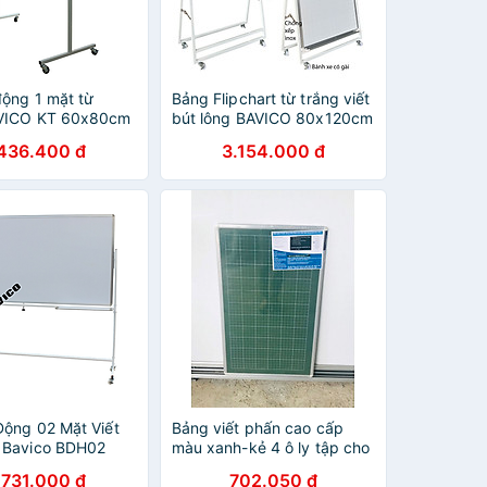
động 1 mặt từ
Bảng Flipchart từ trắng viết
AVICO KT 60x80cm
bút lông BAVICO 80x120cm
.436.400 đ
3.154.000 đ
Động 02 Mặt Viết
Bảng viết phấn cao cấp
 Bavico BDH02
màu xanh-kẻ 4 ô ly tập cho
.2 x 2.0 m
học sinh tiểu học nhiều kích
.731.000 đ
702.050 đ
thước