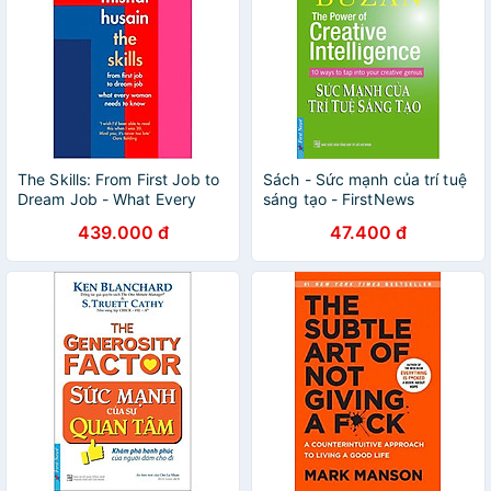
The Skills: From First Job to
Sách - Sức mạnh của trí tuệ
Dream Job - What Every
sáng tạo - FirstNews
Woman Needs to Know
439.000 đ
47.400 đ