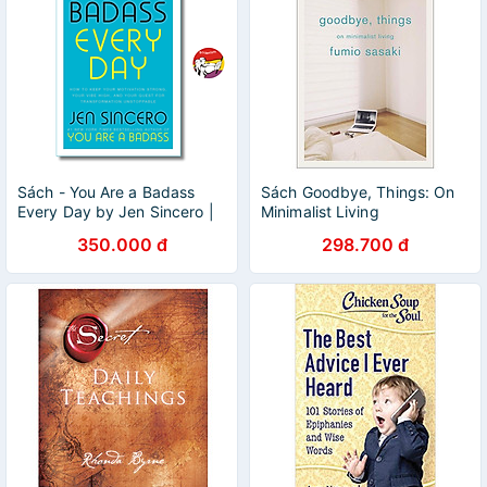
Sách - You Are a Badass
Sách Goodbye, Things: On
Every Day by Jen Sincero |
Minimalist Living
Self Help Book - English
350.000 đ
298.700 đ
Nonfiction