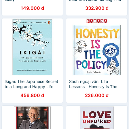
Breaking Habits - To Sleep
149.000 đ
332.900 đ
More, Quit Sugar,
Procrastinate Less, And
Generally Build A Happier
Life
Ikigai: The Japanese Secret
Sách ngoại văn: Life
to a Long and Happy Life
Lessons - Honesty Is The
Best Policy
456.800 đ
226.000 đ