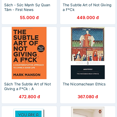
Sách - Sức Mạnh Sự Quan
The Subtle Art of Not Giving
Tâm - First News
a F*Ck
55.000 đ
449.000 đ
Sách The Subtle Art of Not
The Nicomachean Ethics
Giving a F*Ck : A
Counterintuitive Approach to
472.800 đ
367.080 đ
Living a Good Life