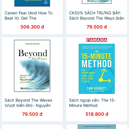
Career Fear (And How To
CK50% SÁCH TRƯNG BÀY:
Beat It): Get The
Sách Beyond The Ways (bản
Perspective, Mindset And
tiếng Anh sách Vượt biển
506.300 đ
79.500 đ
Skills You Need To
lớn) - Sách trưng bày, có vết
Futureproof Your Work Life
xước, vết dơ nhẹ
Sách Beyond The Waves
Sách ngoại văn: The 15-
(Vượt biển lớn)- Nguyễn
Minute Method
Thái Duy- Sách Tiếng Anh
79.500 đ
518.800 đ