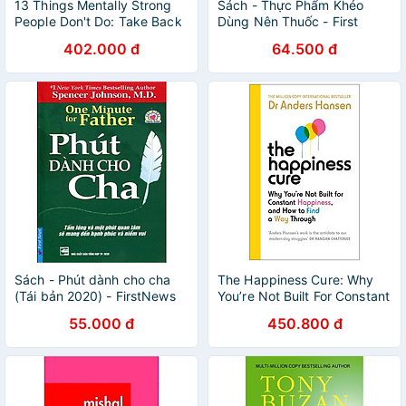
13 Things Mentally Strong
Sách - Thực Phẩm Khéo
People Don't Do: Take Back
Dùng Nên Thuốc - First
Your Power, Embrace
News
402.000 đ
64.500 đ
Change, Face Your Fears,
And Train Your Brain For
Happiness And Success
Sách - Phút dành cho cha
The Happiness Cure: Why
(Tái bản 2020) - FirstNews
You’re Not Built For Constant
Happiness, And How To Find
55.000 đ
450.800 đ
A Way Through