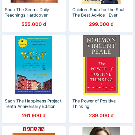
Sách The Secret Daily
Chicken Soup for the Soul:
Teachings Hardcover
The Best Advice I Ever
Heard: 101 Stories of
555.000 đ
299.000 đ
Epiphanies and Wise Words
Sách The Happiness Project
The Power of Positive
Tenth Anniversary Edition
Thinking
(Export Edition)
261.900 đ
239.000 đ