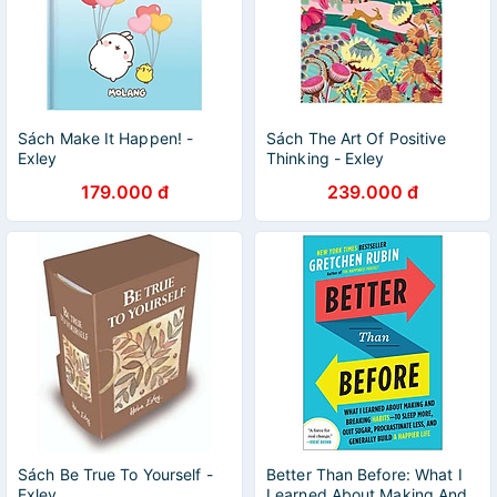
Sách Make It Happen! -
Sách The Art Of Positive
Exley
Thinking - Exley
179.000 đ
239.000 đ
Sách Be True To Yourself -
Better Than Before: What I
Exley
Learned About Making And