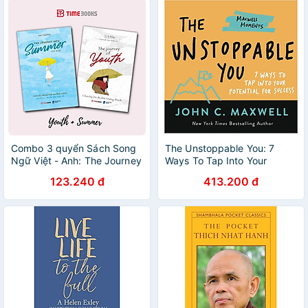
Combo 3 quyển Sách Song
The Unstoppable You: 7
Ngữ Việt - Anh: The Journey
Ways To Tap Into Your
Of Youth + The Journey Into
Potential For Success
123.240 đ
413.200 đ
Summer +The Journal To
Grow Up