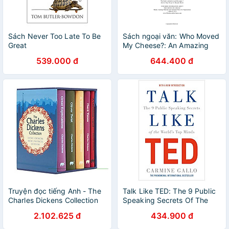
Sách Never Too Late To Be
Sách ngoại văn: Who Moved
Great
My Cheese?: An Amazing
Way to Deal with Change in
539.000 đ
644.400 đ
Your Work and in Your Life
Truyện đọc tiếng Anh - The
Talk Like TED: The 9 Public
Charles Dickens Collection
Speaking Secrets Of The
World's Top Minds
2.102.625 đ
434.900 đ