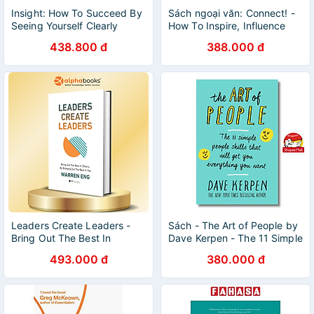
Insight: How To Succeed By
Sách ngoại văn: Connect! -
Seeing Yourself Clearly
How To Inspire, Influence
And Energise Anyone,
438.800 đ
388.000 đ
Anywhere, Anytime
Leaders Create Leaders -
Sách - The Art of People by
Bring Out The Best In
Dave Kerpen - The 11 Simple
Others, By Bringing Out The
People Skills That Will Get
493.000 đ
380.000 đ
Best In You - Warren Eng -
You Everything You
Alpha Books
Want/Business