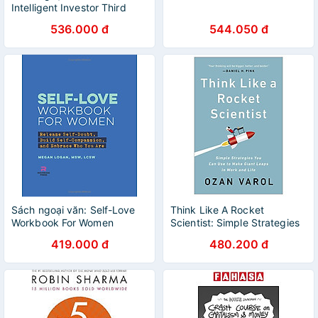
Intelligent Investor Third
Edition - The Definitive Book
536.000 đ
544.050 đ
On Value Investing
Sách ngoại văn: Self-Love
Think Like A Rocket
Workbook For Women
Scientist: Simple Strategies
You Can Use To Make Giant
419.000 đ
480.200 đ
Leaps In Work And Life