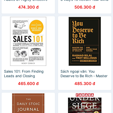
People: 30th Anniversary
To Optimize Performance At
474.300 đ
506.300 đ
Edition
Work And In Life
Sales 101: From Finding
Sách ngoại văn: You
Leads and Closing
Deserve to Be Rich - Master
Techniques to Retaining
the Inner Game of Wealth
465.600 đ
485.300 đ
Customers and Growing
and Claim Your Future
Your Business, an Essential
Primer on How to Sell
(Adams 101)