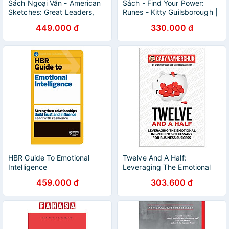
Sách Ngoại Văn - American
Sách - Find Your Power:
Sketches: Great Leaders,
Runes - Kitty Guilsborough |
Creative Thinkers, and
Self Help / Ngoại văn Nhập
449.000 đ
330.000 đ
Heroes of a Hurricane
khẩu UK / Bìa cứng
HBR Guide To Emotional
Twelve And A Half:
Intelligence
Leveraging The Emotional
Ingredients Necessary For
459.000 đ
303.600 đ
Business Success