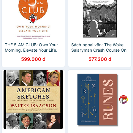
THE 5 AM CLUB: Own Your
Sách ngoại văn: The Woke
Morning. Elevate Your Life.
Salaryman Crash Course On
Capitalism & Money -
599.000 đ
577.200 đ
Lessons From The World's
Most Expensive City