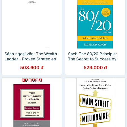
Sách ngoại văn: The Wealth
Sách The 80/20 Principle:
Ladder - Proven Strategies
The Secret to Success by
For Every Step Of Your
Achieving More with Less
508.600 đ
529.000 đ
Financial Life