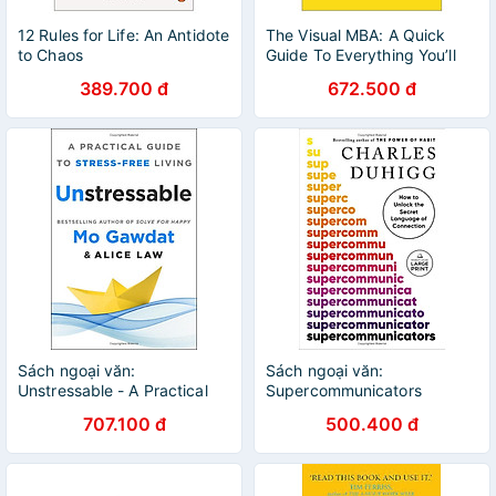
12 Rules for Life: An Antidote
The Visual MBA: A Quick
to Chaos
Guide To Everything You’ll
Learn In Two Years Of
389.700 đ
672.500 đ
Business School
Sách ngoại văn:
Sách ngoại văn:
Unstressable - A Practical
Supercommunicators
Guide To Stress-Free Living
707.100 đ
500.400 đ