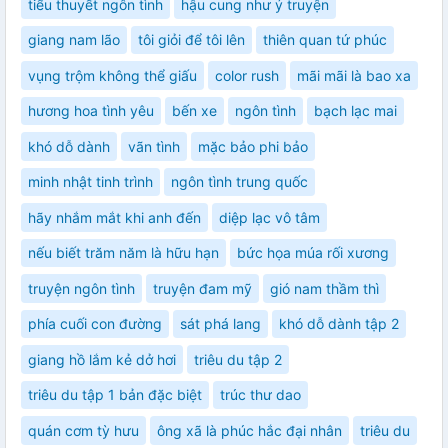
tiểu thuyết ngôn tình
hậu cung như ý truyện
giang nam lão
tôi giỏi để tôi lên
thiên quan tứ phúc
vụng trộm không thể giấu
color rush
mãi mãi là bao xa
hương hoa tình yêu
bến xe
ngôn tình
bạch lạc mai
khó dỗ dành
vãn tình
mặc bảo phi bảo
minh nhật tinh trình
ngôn tình trung quốc
hãy nhắm mắt khi anh đến
diệp lạc vô tâm
nếu biết trăm năm là hữu hạn
bức họa múa rối xương
truyện ngôn tình
truyện đam mỹ
gió nam thầm thì
phía cuối con đường
sát phá lang
khó dỗ dành tập 2
giang hồ lắm kẻ dở hơi
triêu du tập 2
triêu du tập 1 bản đặc biệt
trúc thư dao
quán cơm tỳ hưu
ông xã là phúc hắc đại nhân
triêu du