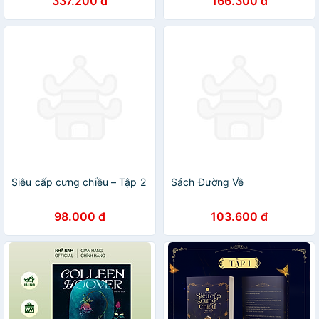
337.200 đ
166.300 đ
Kèm 2 Bookmark + 1
Postcard + 1 Standee + 1
Dải Postcard
Siêu cấp cưng chiều – Tập 2
Sách Đường Về
98.000 đ
103.600 đ