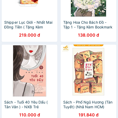
Shipper Lục Giới - Nhất Mai
Tặng Hoa Cho Bách Đồ -
Đồng Tiền ( Tặng Kèm
Tập 1 - Tặng Kèm Bookmark
Bookmark + 4 Postcard )
219.000 đ
138.000 đ
Sách - Tuổi 40 Yêu Dấu (
Sách - Phố Ngũ Hương (Tàn
Tản Văn ) - NXB Trẻ
Tuyết) (Nhã Nam HCM)
110.000 đ
191.840 đ