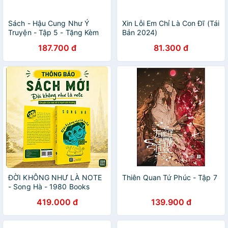
Sách - Hậu Cung Như Ý
Xin Lỗi Em Chỉ Là Con Đĩ (Tái
Truyện - Tập 5 - Tặng Kèm
Bản 2024)
Bookmark Lục Giác Bồi
187.700 đ
81.300 đ
Cứng
ĐỜI KHÔNG NHƯ LÀ NOTE
Thiên Quan Tứ Phúc - Tập 7
- Song Hà - 1980 Books
419.000 đ
139.900 đ