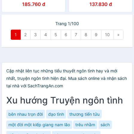
185.760 đ
137.830 đ
Trang 1/100
1
2
3
4
5
6
7
8
9
10
»
Cập nhật liên tục những tiểu thuyết ngôn tình hay và mới
nhất, truyện ngôn tình hiện đại. Mua sách online và nhận sách
tại nhà với SachTrangAn.com
Xu hướng Truyện ngôn tình
bên nhau trọn đời
đạo tình
thương tiến tửu
một đời một kiếp giang nam lão
trêu nhầm
sách