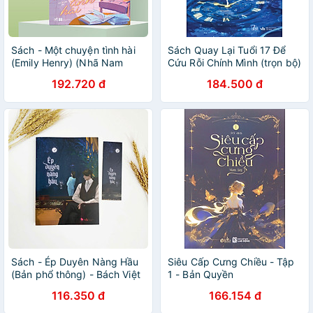
Sách - Một chuyện tình hài
Sách Quay Lại Tuổi 17 Để
(Emily Henry) (Nhã Nam
Cứu Rỗi Chính Mình (trọn bộ)
Official)
- Hoa Di - Tình cảm lãng
192.720 đ
184.500 đ
mạn, học đường, thanh
xuân, vườn trường
Sách - Ép Duyên Nàng Hầu
Siêu Cấp Cưng Chiều - Tập
(Bản phổ thông) - Bách Việt
1 - Bản Quyền
116.350 đ
166.154 đ