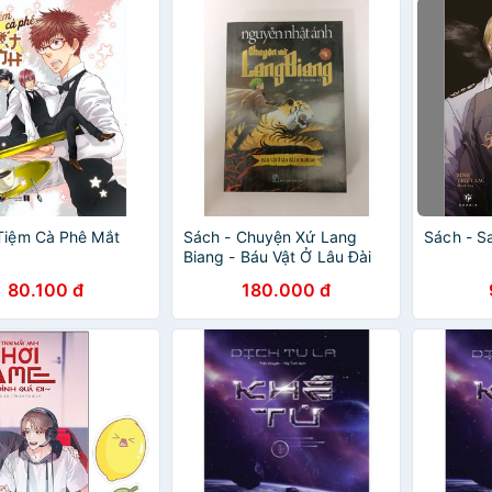
Tiệm Cà Phê Mắt
Sách - Chuyện Xứ Lang
Sách - Sa
Biang - Báu Vật Ở Lâu Đài
K'rahlan - Tập 4
80.100 đ
180.000 đ