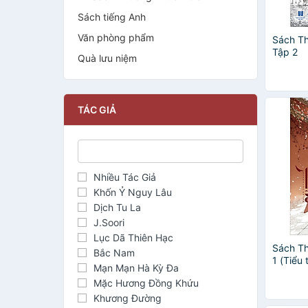
Sách tiếng Anh
Văn phòng phẩm
Sách Th
Tập 2
Quà lưu niệm
TÁC GIẢ
Nhiều Tác Giả
Khốn Ỷ Nguy Lâu
Dịch Tu La
J.Soori
Lục Dã Thiên Hạc
Sách Th
Bắc Nam
1 (Tiểu
Mạn Mạn Hà Kỳ Đa
Tặng 1
Mặc Hương Đồng Khứu
Khương Đường