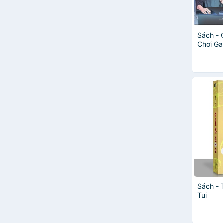
Ân Tầm
Đinh Mặc
Dư Trình
Sách - 
LazySheep
Chơi Ga
Dịch Tu
Bạc Mộ Băng Luân
Carbeeq
Cố Tây Tước
DiFer
DJun
GODSSTATION
Minh Nguyệt Thính Phong
Nhóm tác giả
Phỉ Ngã Tư Tồn
Tân Di Ổ
Thanh Khâu
Thi Vũ
Mặc Bảo Phi Bảo
Sách - 
Tui
Minh Nguyệt Đang
Tửu Tiểu Thất
Âu Dương Mặc Tâm