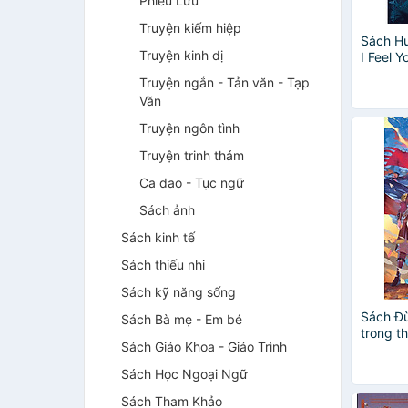
Phiêu Lưu
Truyện kiếm hiệp
Sách Hư
Truyện kinh dị
I Feel Y
Tập 2
Truyện ngắn - Tản văn - Tạp
Văn
Truyện ngôn tình
Truyện trinh thám
Ca dao - Tục ngữ
Sách ảnh
Sách kinh tế
Sách thiếu nhi
Sách kỹ năng sống
Sách Đừ
Sách Bà mẹ - Em bé
trong t
Sách Giáo Khoa - Giáo Trình
Sách Học Ngoại Ngữ
Sách Tham Khảo