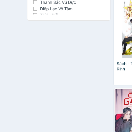
Thanh Sắc Vũ Dực
Diệp Lạc Vô Tâm
Thiên Diễn
Phong Thư Lưu Ngốc
PEPA
Sài Kê Đản
Đại Phong Quát Quá
Nhục Bao Bất Cật Nhục
Tào Đình
Y Y Dĩ Dực
Sách - 
Mao Hậu
Kính
Mộc Hề Nương
AZ Việt Nam
Bạch Lạc Mai
Nam Lăng
Tô Du Bính
Mặc Phi
Vị Tịch
Nguyệt Hạ Tang
Priest
Tiêu Đường Đông Qua