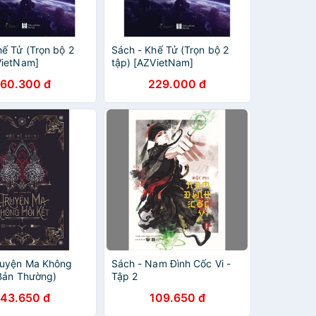
hế Tử (Trọn bộ 2
Sách - Khế Tử (Trọn bộ 2
VietNam]
tập) [AZVietNam]
160.300 đ
229.000 đ
ruyện Ma Không
Sách - Nam Đình Cốc Vi -
(Bản Thường)
Tập 2
143.650 đ
109.650 đ