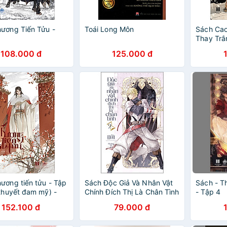
ương Tiến Tửu -
Toái Long Môn
Sách Cao
Thay Trắ
thuyết)
108.000 đ
125.000 đ
ương tiến tửu - Tập
Sách Độc Giả Và Nhân Vật
Sách - T
 thuyết đam mỹ) -
Chính Đích Thị Là Chân Tình
- Tập 4
 bookmark
- Tập 2
152.100 đ
79.000 đ