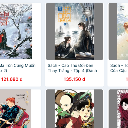
 Ma Tôn Cũng Muốn
Sách - Cao Thủ Đổi Đen
Sách - Tô
p 2)
Thay Trắng - Tập 4 (Dành
Của Cậu 
Cho 18+)
121.680 đ
135.150 đ