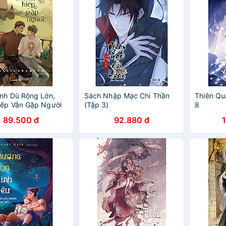
nh Dù Rộng Lớn,
Sách Nhập Mạc Chi Thần
Thiên Qu
iếp Vẫn Gặp Người
(Tập 3)
8
89.500 đ
92.880 đ