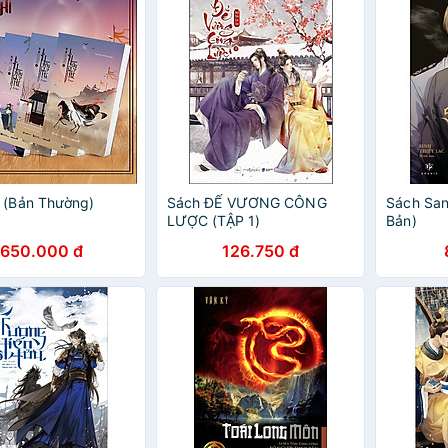
 (Bản Thường)
Sách ĐẾ VƯƠNG CÔNG
Sách Sanc
LƯỢC (TẬP 1)
Bản)
650.000 đ
126.750 đ