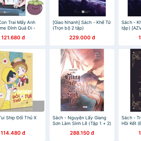
Con Trai Mấy Anh
[Giao Nhanh] Sách - Khế Tử
Sách - K
me Đỉnh Quá Đi -
(Trọn bộ 2 tập)
tập) [AZ
 La
[AZVietNam]
121.680 đ
229.000 đ
Tui Ship Đối Thủ X
Sách - Nguyện Lấy Giang
Sách - T
Sơn Làm Sính Lễ (Tập 1 + 2)
Hồi Kết 
114.480 đ
288.150 đ