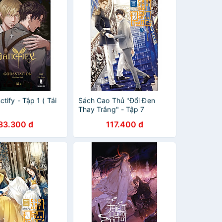
tify - Tập 1 ( Tái
Sách Cao Thủ "Đổi Đen
Thay Trắng" - Tập 7
83.300 đ
117.400 đ