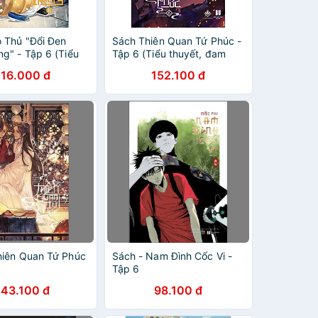
 Thủ "Đổi Đen
Sách Thiên Quan Tứ Phúc -
ng" - Tập 6 (Tiểu
Tập 6 (Tiểu thuyết, đam
mỹ)
116.000 đ
152.100 đ
hiên Quan Tứ Phúc
Sách - Nam Đình Cốc Vi -
Tập 6
143.100 đ
98.100 đ