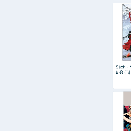
Sách -
Biết (Tậ