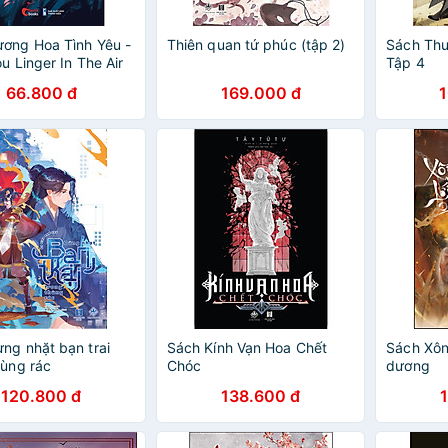
ơng Hoa Tình Yêu -
Thiên quan tứ phúc (tập 2)
Sách Thư
ou Linger In The Air
Tập 4
66.800 đ
169.000 đ
ng nhặt bạn trai
Sách Kính Vạn Hoa Chết
Sách Xôn
hùng rác
Chóc
dương
120.800 đ
138.600 đ