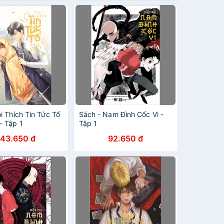
i Thích Tin Tức Tố
Sách - Nam Đình Cốc Vi -
- Tập 1
Tập 1
143.650 đ
92.650 đ