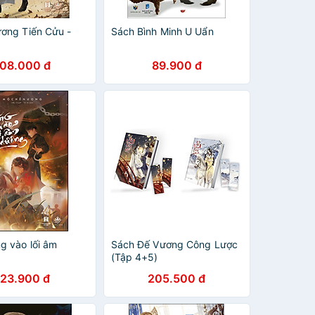
ơng Tiến Cửu -
Sách Bình Minh U Uẩn
108.000 đ
89.900 đ
g vào lối âm
Sách Đế Vương Công Lược
(Tập 4+5)
123.900 đ
205.500 đ