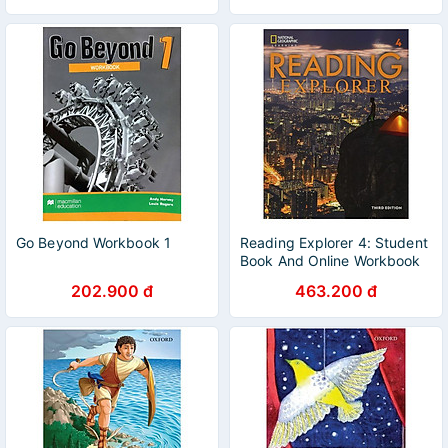
Go Beyond Workbook 1
Reading Explorer 4: Student
Book And Online Workbook
Sticker
202.900 đ
463.200 đ