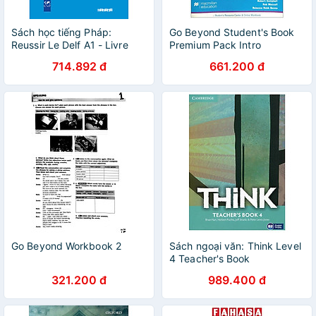
Sách học tiếng Pháp:
Go Beyond Student's Book
Reussir Le Delf A1 - Livre
Premium Pack Intro
(kèm CD)
714.892 đ
661.200 đ
Go Beyond Workbook 2
Sách ngoại văn: Think Level
4 Teacher's Book
321.200 đ
989.400 đ