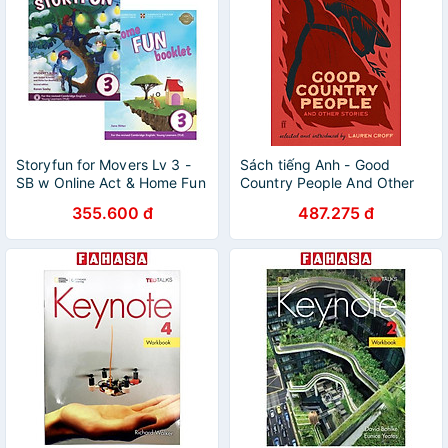
Storyfun for Movers Lv 3 -
Sách tiếng Anh - Good
SB w Online Act & Home Fun
Country People And Other
Bkl
355.600 đ
487.275 đ