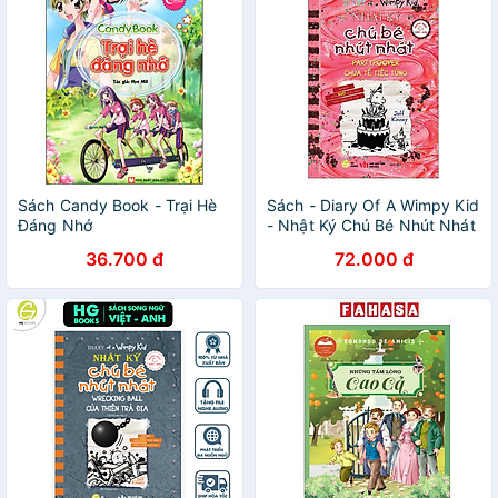
Sách Candy Book - Trại Hè
Sách - Diary Of A Wimpy Kid
Đáng Nhớ
- Nhật Ký Chú Bé Nhút Nhát
- Tập 20 - Chúa Tể Tiệc
36.700 đ
72.000 đ
Tùng - Partypooper (Song
Ngữ Việt-Anh)