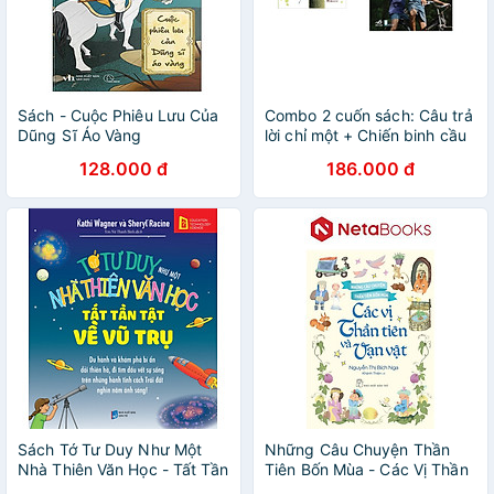
Sách - Cuộc Phiêu Lưu Của
Combo 2 cuốn sách: Câu trả
Dũng Sĩ Áo Vàng
lời chỉ một + Chiến binh cầu
vồng
128.000 đ
186.000 đ
Sách Tớ Tư Duy Như Một
Những Câu Chuyện Thần
Nhà Thiên Văn Học - Tất Tần
Tiên Bốn Mùa - Các Vị Thần
Tật Về Vũ Trụ
Tiên Và Vạn Vật