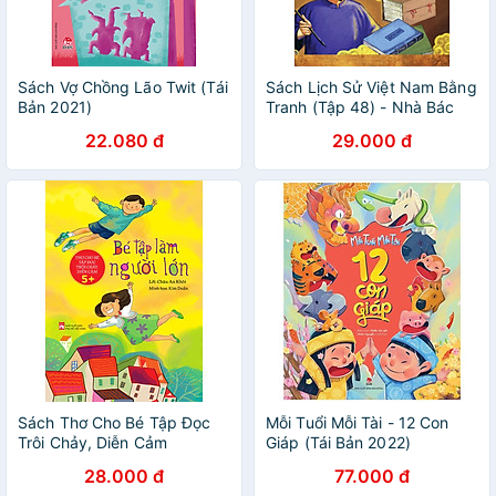
Sách Vợ Chồng Lão Twit (Tái
Sách Lịch Sử Việt Nam Bằng
Bản 2021)
Tranh (Tập 48) - Nhà Bác
Học Lê Quí Đôn
22.080 đ
29.000 đ
Sách Thơ Cho Bé Tập Đọc
Mỗi Tuổi Mỗi Tài - 12 Con
Trôi Chảy, Diễn Cảm
Giáp (Tái Bản 2022)
28.000 đ
77.000 đ