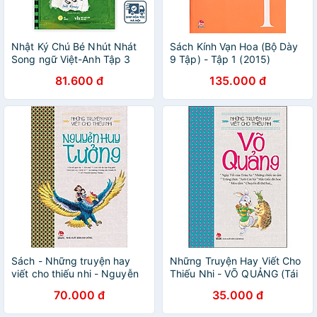
Nhật Ký Chú Bé Nhút Nhát
Sách Kính Vạn Hoa (Bộ Dày
Song ngữ Việt-Anh Tập 3
9 Tập) - Tập 1 (2015)
Giọt Nước Tràn Ly
81.600 đ
135.000 đ
Sách - Những truyện hay
Những Truyện Hay Viết Cho
viết cho thiếu nhi - Nguyễn
Thiếu Nhi - VÕ QUẢNG (Tái
Huy Tưởng
Bản 2022)
70.000 đ
35.000 đ