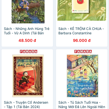
Sách - Những Anh Hùng Trẻ
Sách - KẺ TRỘM CÀ CHUA -
Tuổi - Vừ A Dính (Tái Bản
Barbara Constantine
2024)
48.500 đ
96.000 đ
Sách - Truyện Cổ Andersen
Sách - Tủ Sách Tuổi Hoa -
- Tập 1 (Tái Bản 2024)
Nắng Mới Đã Lên Ngoài Hiên