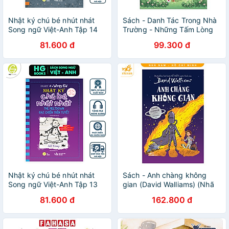
Nhật ký chú bé nhút nhát
Sách - Danh Tác Trong Nhà
Song ngữ Việt-Anh Tập 14
Trường - Những Tấm Lòng
(Của thiên trả địa)
Cao Cả (Tái Bản 2024)
81.600 đ
99.300 đ
Nhật ký chú bé nhút nhát
Sách - Anh chàng không
Song ngữ Việt-Anh Tập 13
gian (David Walliams) (Nhã
(Đại chiến trên tuyết)
Nam HCM)
81.600 đ
162.800 đ