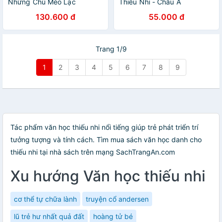
Những Chú Mèo Lạc
Thiếu Nhi - Châu Á
130.600 đ
55.000 đ
Trang 1/9
1
2
3
4
5
6
7
8
9
Tác phẩm văn học thiếu nhi nổi tiếng giúp trẻ phát triển trí
tưởng tượng và tính cách. Tìm mua sách văn học danh cho
thiếu nhi tại nhà sách trên mạng SachTrangAn.com
Xu hướng Văn học thiếu nhi
cơ thể tự chữa lành
truyện cổ andersen
lũ trẻ hư nhất quả đất
hoàng tử bé