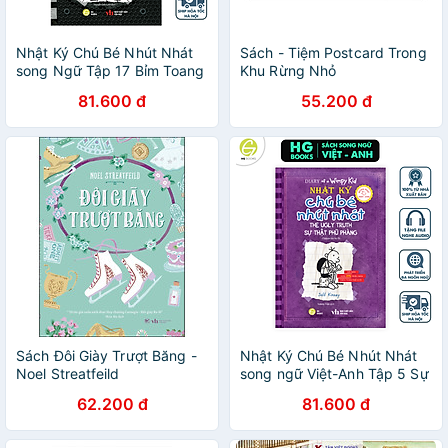
Nhật Ký Chú Bé Nhút Nhát
Sách - Tiệm Postcard Trong
song Ngữ Tập 17 Bỉm Toang
Khu Rừng Nhỏ
- Diary of a Wimpy Kid - HG
81.600 đ
55.200 đ
Books
Sách Đôi Giày Trượt Băng -
Nhật Ký Chú Bé Nhút Nhát
Noel Streatfeild
song ngữ Việt-Anh Tập 5 Sự
Thật Phũ Phàng
62.200 đ
81.600 đ