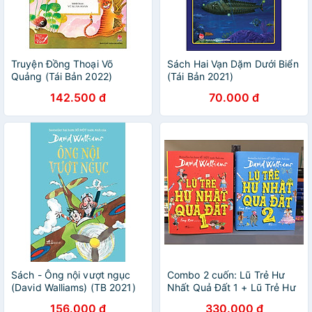
Truyện Đồng Thoại Võ
Sách Hai Vạn Dặm Dưới Biển
Quảng (Tái Bản 2022)
(Tái Bản 2021)
142.500 đ
70.000 đ
Sách - Ông nội vượt ngục
Combo 2 cuốn: Lũ Trẻ Hư
(David Walliams) (TB 2021)
Nhất Quả Đất 1 + Lũ Trẻ Hư
Nhất Quả Đất 2
156.000 đ
330.000 đ