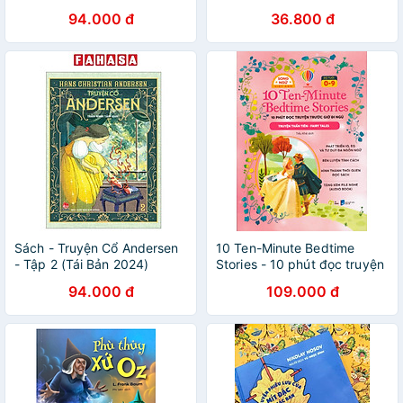
94.000 đ
36.800 đ
Sách - Truyện Cổ Andersen
10 Ten-Minute Bedtime
- Tập 2 (Tái Bản 2024)
Stories - 10 phút đọc truyện
trước giờ đi ngủ (Truyện
94.000 đ
109.000 đ
thần tiên - Classic Stories) -
Song ngữ Việt Anh, tặng
kèm file nghe Audio book