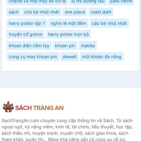
charlie và nhà máy sô-cô-la
lũ trẻ đường tàu
jules verne
sách
chú bé nhút nhát
one piece
roald dahl
harry potter tập 1
nghìn lẻ một đêm
cậu bé nhút nhát
truyện cổ grimm
harry potter trọn bộ
khoan điện cầm tay
khoan pin
makita
cong cụ may khoan pin
dewalt
mũi khoan đa năng
SachTrangAn.com chuyên cung cấp thông tin về Sách. Từ sách
ngoại ngữ, kỹ năng mềm, kinh tế, tài chính, tiểu thuyết, học tập,
sách thiếu nhi, truyện tranh, truyện chữ, sách giao khoa, sách
tham khảo, luyện thi... Bằng khả năng sẵn có cùng sự nỗ lực