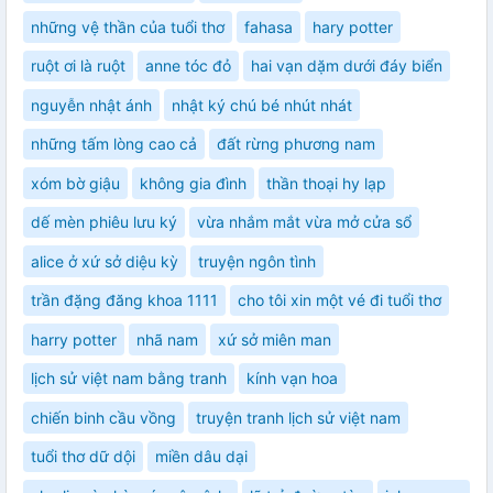
những vệ thần của tuổi thơ
fahasa
hary potter
ruột ơi là ruột
anne tóc đỏ
hai vạn dặm dưới đáy biển
nguyễn nhật ánh
nhật ký chú bé nhút nhát
những tấm lòng cao cả
đất rừng phương nam
xóm bờ giậu
không gia đình
thần thoại hy lạp
dế mèn phiêu lưu ký
vừa nhắm mắt vừa mở cửa sổ
alice ở xứ sở diệu kỳ
truyện ngôn tình
trần đặng đăng khoa 1111
cho tôi xin một vé đi tuổi thơ
harry potter
nhã nam
xứ sở miên man
lịch sử việt nam bằng tranh
kính vạn hoa
chiến binh cầu vồng
truyện tranh lịch sử việt nam
tuổi thơ dữ dội
miền dâu dại