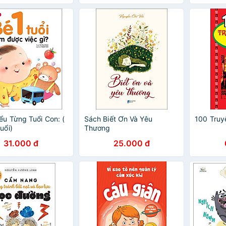
ểu Từng Tuổi Con: (
Sách Biết Ơn Và Yêu
100 Truyệ
uổi)
Thương
31.000 đ
25.000 đ