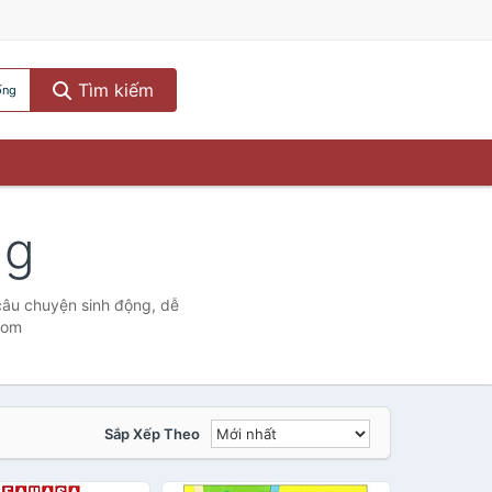
Tìm kiếm
ống
ng
câu chuyện sinh động, dễ
com
Sắp Xếp Theo