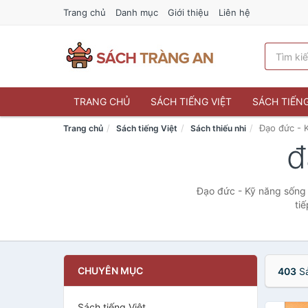
Trang chủ
Danh mục
Giới thiệu
Liên hệ
TRANG CHỦ
SÁCH TIẾNG VIỆT
SÁCH TIẾN
Đạo đức - 
Trang chủ
Sách tiếng Việt
Sách thiếu nhi
đ
Đạo đức - Kỹ năng sống 
ti
CHUYÊN MỤC
403
Sả
Sách tiếng Việt