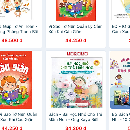
íp Giúp Tớ An Toàn -
Vì Sao Tớ Nên Quản Lý Cảm
EQ - IQ 
ng Phòng Tránh Bắt
Xúc Khi Cáu Giân
Cảm Xúc
 Bạo Lực Học Đường
48.500 đ
44.250 đ
Vì Sao Tớ Nên Quản
Sách - Bài Học Nhỏ Cho Trẻ
Bộ Sách
Xúc Khi Cáu Giận
Mầm Non - Ong Kaya Biết
Nhí - 10
Chấp Nhận Sự Không Hoàn
tay)
44.250 đ
34.200 đ
Hảo