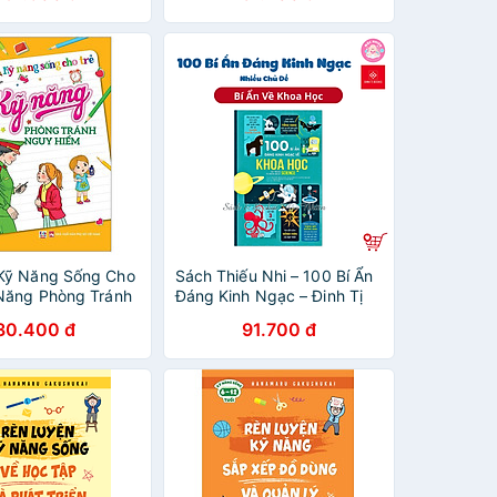
Pipi Phiền Phức - Pipi The
Nuisance - Song Ngữ Anh-
Việt
Kỹ Năng Sống Cho
Sách Thiếu Nhi – 100 Bí Ẩn
 Năng Phòng Tránh
Đáng Kinh Ngạc – Đinh Tị
ểm
(Nhiều chủ đề)
30.400 đ
91.700 đ