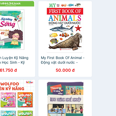
n Luyện Kỹ Năng
My First Book Of Animal -
 Học Sinh - Kỹ
Động vật dưới nước -
ng
Quyển sách đầu tiên của bé
61.750 đ
50.000 đ
về động vật. - Chủ đề động
vật dưới nước