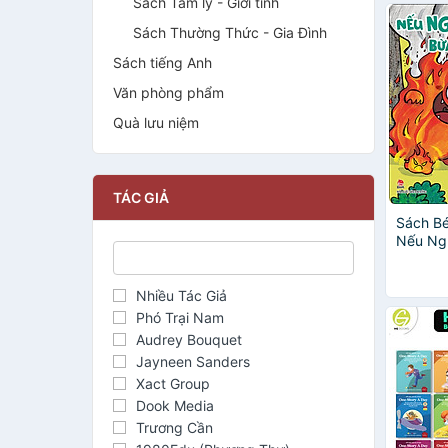
Sách Tâm lý - Giới tính
Sách Thường Thức - Gia Đình
Sách tiếng Anh
Văn phòng phẩm
Quà lưu niệm
TÁC GIẢ
Sách Bé
Nếu Ngh
Thì Sao
Nhiều Tác Giả
Phó Trại Nam
Audrey Bouquet
Jayneen Sanders
Xact Group
Dook Media
Trương Cần