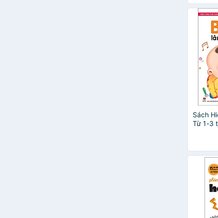
Hồ Viên Viên
Huy Tiến
Jennifer Moore - Mallino &
Gustavo Mazali
Kirsteen Robson
Lâm Phương
Lan Phương
Liêm Đông Tinh
Liz Marvin
Lời: Emily Hibbs; Minh họa: Erin
Brown
Sách Hi
Từ 1-3 t
Mary Nhin
Ngọc Anh
Nhiều
Noboru Baba
Peng Fan
Phan Minh Đạo
Susan Verde
Tôn Hiểu Linh
Trevor Dunton