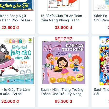
 Tranh Song Ngữ
15 Bí Kíp Giúp Tớ An Toàn -
Sách Eq 
h Dành Cho Trẻ Em -
Cẩm Nang Phòng Tránh
Chủ Cảm 
c Cư Xử Tốt- Bé
Xâm Hại Trẻ Em (Tái Bản
ngợm
22.600 đ
38.800 đ
Chia - Sharing
2023)
sly
 - Iq Giúp Trẻ Làm
Sách - Hành Trang Trưởng
Sách Thờ
 Xúc - Sợ hãi
Thành Cho Trẻ - Kỹ Năng
Gái
Quản Lý Tài Chính
32.000 đ
65.300 đ