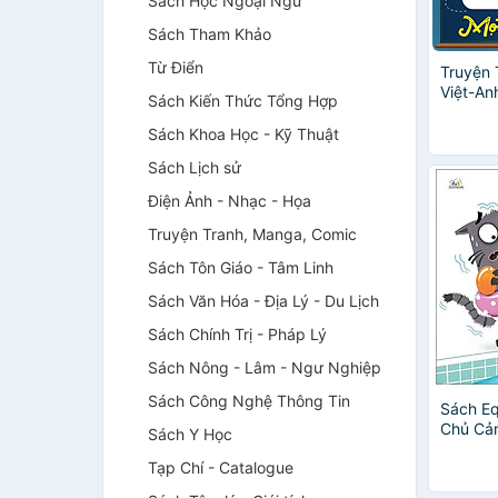
Sách Học Ngoại Ngữ
Sách Tham Khảo
Từ Điển
Truyện
Việt-An
Sách Kiến Thức Tổng Hợp
Cùng Họ
Học Sẻ 
Sách Khoa Học - Kỹ Thuật
Generou
Sách Lịch sử
Điện Ảnh - Nhạc - Họa
Truyện Tranh, Manga, Comic
Sách Tôn Giáo - Tâm Linh
Sách Văn Hóa - Địa Lý - Du Lịch
Sách Chính Trị - Pháp Lý
Sách Nông - Lâm - Ngư Nghiệp
Sách Công Nghệ Thông Tin
Sách Eq
Chủ Cảm
Sách Y Học
Tạp Chí - Catalogue