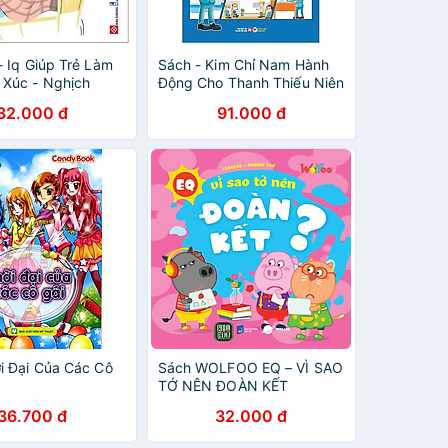
- Iq Giúp Trẻ Làm
Sách - Kim Chỉ Nam Hành
Xúc - Nghịch
Động Cho Thanh Thiếu Niên
- Những Lời Khuyên Của
32.000 đ
91.000 đ
Warren Bufett Dành Cho
Các Con
i Đại Của Các Cô
Sách WOLFOO EQ – VÌ SAO
TỚ NÊN ĐOÀN KẾT
36.700 đ
32.000 đ