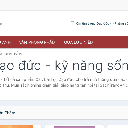
Chỉ tìm trong Đạo đức - Kỹ năng s
G ANH
VĂN PHÒNG PHẨM
QUÀ LƯU NIỆM
Kỹ năng sống
ạo đức - kỹ năng số
- Tất cả sản phẩm Các bài học đạo đức cho trẻ nhỏ thông qua các 
ếp thu. Mua sách online giảm giá, giao hàng tận nơi tại SachTrangAn.
n Phẩm