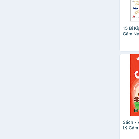
Trương Nguyệt
Uyên Đào
Việt An
Watiek Ideo
15 Bí K
Cẩm Na
Nạt Và
Sách - 
Lý Cảm 