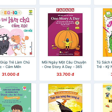
 Giúp Trẻ Làm Chủ
Mỗi Ngày Một Câu Chuyện
Tủ Sách 
c - Cảm Mến
- One Story A Day - 365
Trẻ - Kỹ
Câu Chuyện Truyền Cảm
Nguy Hi
31.000 đ
33.700 đ
Hứng Được Viết Bởi Các
Chuyên Gia Giáo Dục Hàng
Đầu Canada - Tháng 9