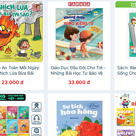
 An Toàn Mỗi Ngày:
Giáo Dục Đầu Đời Cho Trẻ -
Sách: Rè
ịch Lửa Bừa Bãi
Những Bài Học Tự Bảo Vệ
Sống Cho
?
Bản Thân - Không Được
Năng Số
23.000 đ
33.600 đ
Chạm Vào Vùng Riêng Tư
Của Tớ