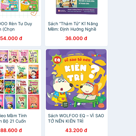
DOO Rèn Tư Duy
Sách “Thám Tử” Kĩ Năng
n (Chọn
Mềm: Định Hướng Nghề
bo)
Nghiệp/ Làm Việc Nhóm/
54.000 đ
36.000 đ
Thái Độ/ Tư Duy Phản Biện
ieo Mầm Tính
Sách WOLFOO EQ – VÌ SAO
n Bộ 21 Cuốn
TỚ NÊN KIÊN TRÌ
588.600 đ
43.200 đ