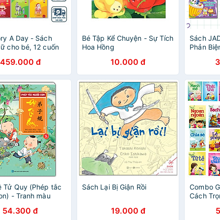
ry A Day - Sách
Bé Tập Kể Chuyện - Sự Tích
Sách JA
ữ cho bé, 12 cuốn
Hoa Hồng
Phản Biệ
- 365 câu chuyện
tập/Com
459.000 đ
10.000 đ
3
ển trí tuệ và nuôi
tâm hồn - Tặng kèm
he & note từng vựng
 Tử Quy (Phép tắc
Sách Lại Bị Giận Rồi
Combo G
on) - Tranh màu
Cách Trọ
54.300 đ
19.000 đ