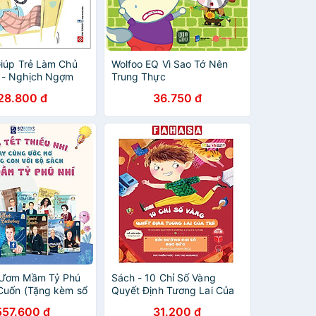
Giúp Trẻ Làm Chủ
Wolfoo EQ Vì Sao Tớ Nên
 - Nghịch Ngợm
Trung Thực
28.800 đ
36.750 đ
 Ươm Mầm Tỷ Phú
Sách - 10 Chỉ Số Vàng
 Cuốn (Tặng kèm sổ
Quyết Định Tương Lai Của
Trẻ - Bồi Dưỡng Chỉ Số Đạo
557.600 đ
31.200 đ
Đức - Moral Quotient (MQ) -