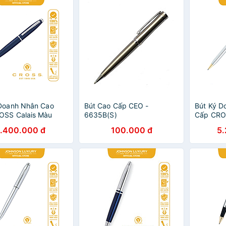
 Doanh Nhân Cao
Bút Cao Cấp CEO -
Bút Ký D
OSS Calais Màu
6635B(S)
Cấp CROS
ương Kim Loại Nhám
Medalist
1.400.000 đ
100.000 đ
5
Họa Tiết