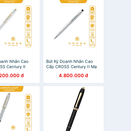
oanh Nhân Cao
Bút Ký Doanh Nhân Cao
S Century II
Cấp CROSS Century II Mạ
 Mạ Chrome Bóng
Chrome Bóng
.200.000 đ
4.800.000 đ
 Mạ Vàng 23KT