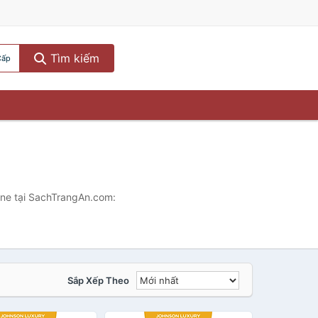
Tìm kiếm
Cấp
line tại SachTrangAn.com:
Sắp Xếp Theo