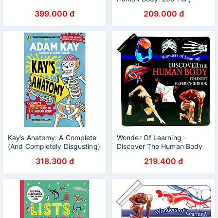
Fascinating And Fact-Filled
399.000 đ
209.000 đ
Lists
Kay’s Anatomy: A Complete
Wonder Of Learning -
(And Completely Disgusting)
Discover The Human Body
Guide To The Human Body
Foldout Reference Book
318.300 đ
219.400 đ