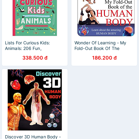
Lists For Curious Kids:
Wonder Of Learning - My
Animals: 206 Fun,
Fold-Out Book Of The
Fascinating And Fact-Filled
Human Body
338.500 đ
186.200 đ
Lists
Discover 3D Human Body -