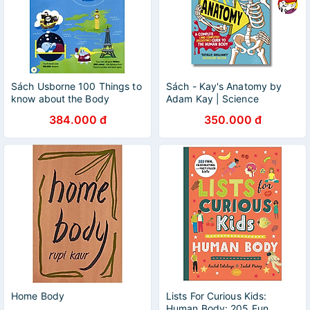
Sách Usborne 100 Things to
Sách - Kay's Anatomy by
know about the Body
Adam Kay | Science
Children’s Book / Ngoại văn
384.000 đ
350.000 đ
Thiếu nhi Nhập khẩu
Home Body
Lists For Curious Kids:
Human Body: 205 Fun,