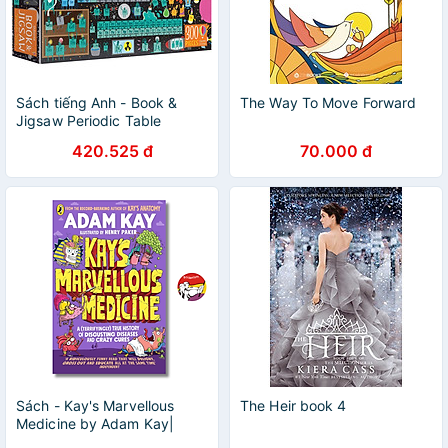
Sách tiếng Anh - Book &
The Way To Move Forward
Jigsaw Periodic Table
420.525 đ
70.000 đ
Sách - Kay's Marvellous
The Heir book 4
Medicine by Adam Kay|
Science Children’s Book/