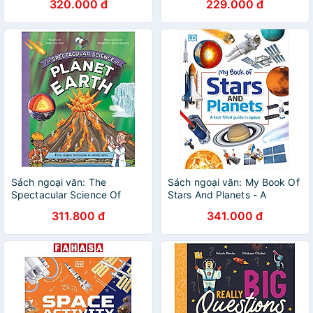
320.000 đ
229.000 đ
Ngoại văn Thiếu nhi Nhập
khẩu
Sách ngoại văn: The
Sách ngoại văn: My Book Of
Spectacular Science Of
Stars And Planets - A
Planet Earth
Fact‑Filled Guide To Space
311.800 đ
341.000 đ