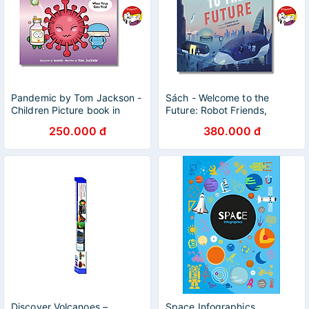
Pandemic by Tom Jackson -
Sách - Welcome to the
Children Picture book in
Future: Robot Friends,
English - UK - Sách Ngoại
Fusion Energy, Pet
250.000 đ
380.000 đ
Văn Nhập Khẩu
Dinosaurs by Kathryn Hulick
Discover Volcanoes –
Space Infographics