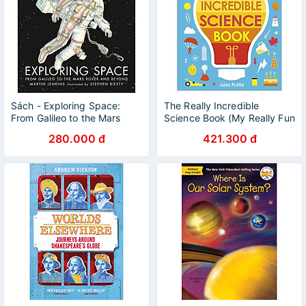
Sách - Exploring Space:
The Really Incredible
From Galileo to the Mars
Science Book (My Really Fun
Rover and Beyond by Martin
Maths And Science Books)
280.000 đ
421.300 đ
Jenkins - Science/ Space
/Picture Books in English