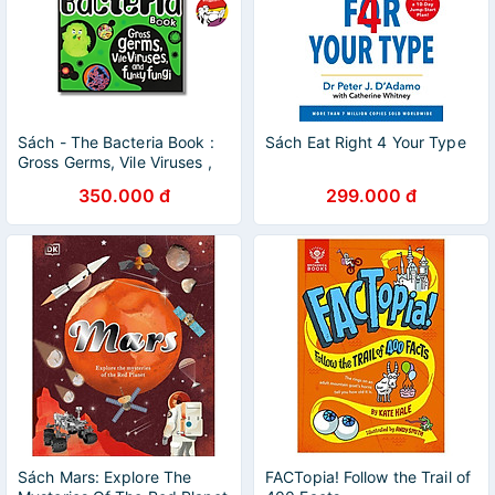
Sách - The Bacteria Book :
Sách Eat Right 4 Your Type
Gross Germs, Vile Viruses ,
Funky Fungi (The Science
350.000 đ
299.000 đ
Book) by Steve Mould
Sách Mars: Explore The
FACTopia! Follow the Trail of