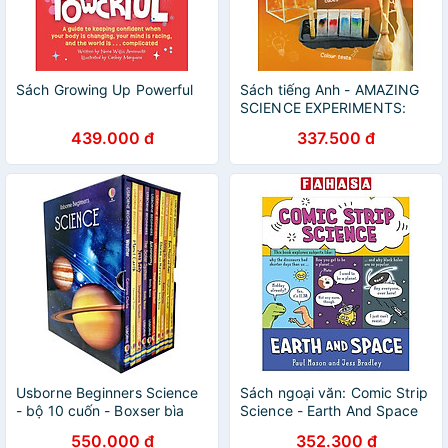
Sách Growing Up Powerful
Sách tiếng Anh - AMAZING
SCIENCE EXPERIMENTS:
MATTER
439.000 đ
337.500 đ
Usborne Beginners Science
Sách ngoại văn: Comic Strip
- bộ 10 cuốn - Boxser bìa
Science - Earth And Space
cứng
550.000 đ
352.300 đ