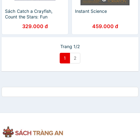
Sách Catch a Crayfish,
Instant Science
Count the Stars: Fun
Projects, Skills, and
329.000 đ
459.000 đ
Adventures for Outdoor Kids
Trang 1/2
1
2