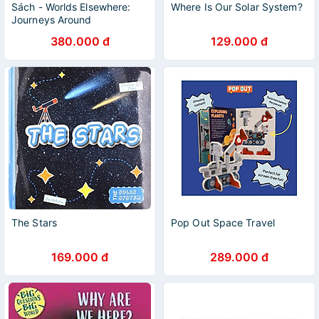
Sách - Worlds Elsewhere:
Where Is Our Solar System?
Journeys Around
Shakespeare's Globe by
380.000 đ
129.000 đ
Andrew Dickson
The Stars
Pop Out Space Travel
169.000 đ
289.000 đ