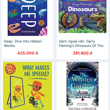
Deep: Dive Into Hidden
Sách ngoại văn: Garry
Worlds
Fleming's Dinosaurs Of The
World - Chunky Tabbed
425.000 đ
281.600 đ
Board Book