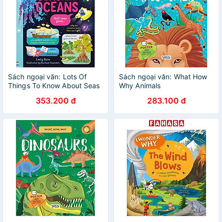
Sách ngoại văn: Lots Of
Sách ngoại văn: What How
Things To Know About Seas
Why Animals
And Oceans
353.200 đ
283.100 đ