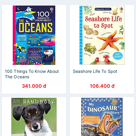
100 Things To Know About
Seashore Life To Spot
The Oceans
341.000 đ
106.400 đ