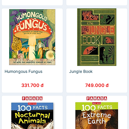
Humongous Fungus
Jungle Book
331.700 đ
749.000 đ