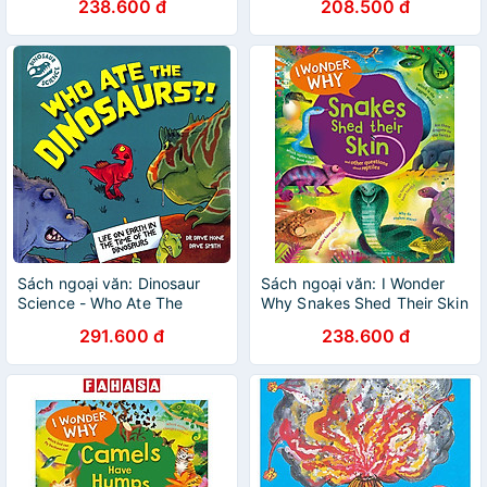
238.600 đ
208.500 đ
Sách ngoại văn: Dinosaur
Sách ngoại văn: I Wonder
Science - Who Ate The
Why Snakes Shed Their Skin
Dinosaurs?!
291.600 đ
238.600 đ