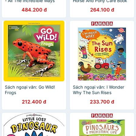
- All The Incredible Ways
Horse And Pony Care Book
That Animals Communicate
484.200 đ
264.100 đ
Sách ngoại văn: Go Wild!
Sách ngoại văn: I Wonder
Frogs
Why The Sun Rises
212.400 đ
233.700 đ