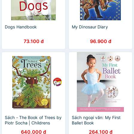
Dogs Handbook
My Dinosaur Diary
73.100 đ
96.900 đ
Sách - The Book of Trees by
Sách ngoại văn: My First
Piotr Socha | Childrens
Ballet Book
Picture Book / Ngoại văn
640.000 đ
264.100 đ
Thiếu nhi Bìa cứng