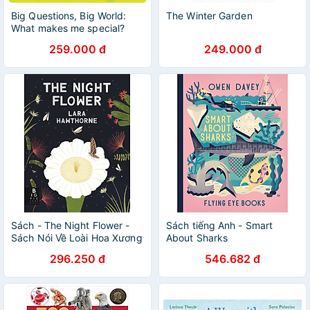
Big Questions, Big World:
The Winter Garden
What makes me special?
259.000 đ
249.000 đ
Sách - The Night Flower -
Sách tiếng Anh - Smart
Sách Nói Về Loài Hoa Xương
About Sharks
Rồng Nở Về Đêm, Cây
296.250 đ
546.682 đ
Xương Rồng Saguaro Trên
Sa Mạc Sonoran Ở Arizona