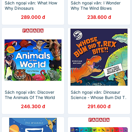
Sách ngoại văn: What How
Sách ngoại văn: I Wonder
Why Dinosaurs
Why The Wind Blows
289.000 đ
238.600 đ
Sách ngoại văn: Discover
Sách ngoại văn: Dinosaur
The Animals Of The World
Science - Whose Bum Did T.
(Includes Bonus Wall Poster)
Rex Bite?!
246.300 đ
291.600 đ