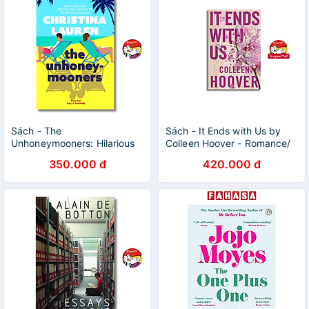
Sách - The
Sách - It Ends with Us by
Unhoneymooners: Hilarious
Colleen Hoover - Romance/
Romantic Comedy by
Fiction in English
350.000 đ
420.000 đ
Christina Lauren /
Contemporary Fiction /
Ngoại văn Nhập khẩu