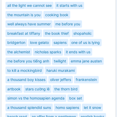
all the light we cannot see
it starts with us
the mountain is you
cooking book
well always have summer
me before you
breakfast at tiffany
the book thief
shopaholic
bridgerton
love gelato
sapiens
one of us is lying
the alchemist
nicholas sparks
it ends with us
me before you tiếng anh
twilight
emma jane austen
to kill a mockingbird
haruki murakami
a thousand boy kisses
oliver jeffers
frankenstein
artbook
stars cường lê
the thorn bird
simon vs the homosapien agenda
box set
a thousand splendid suns
homo sapiens
let it snow
beach read
an offer from a gentlemen
english books