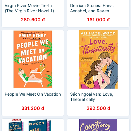
Virgin River Movie Tie-In
Delirium Stories: Hana,
(The Virgin River Novel 1)
Annabel, and Raven
(Delirium Trilogy)
280.600 đ
161.000 đ
People We Meet On Vacation
Sách ngoại văn: Love,
Theoretically
331.200 đ
292.500 đ