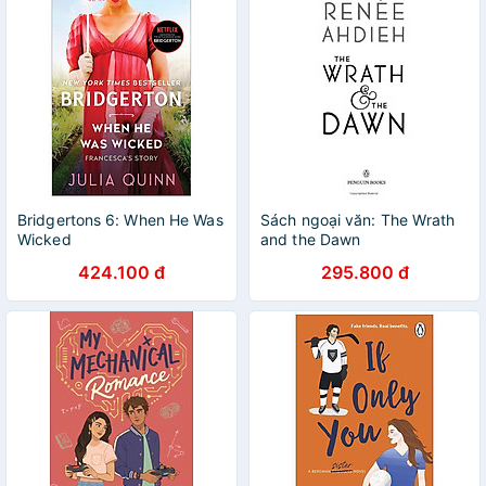
Bridgertons 6: When He Was
Sách ngoại văn: The Wrath
Wicked
and the Dawn
424.100 đ
295.800 đ