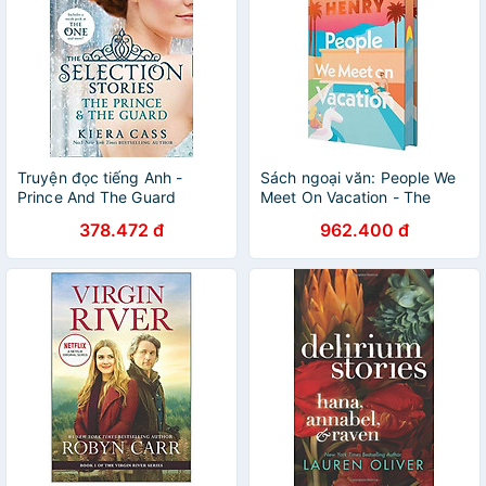
Truyện đọc tiếng Anh -
Sách ngoại văn: People We
Prince And The Guard
Meet On Vacation - The
Special Sprayed-Edge
378.472 đ
962.400 đ
Edition - Hard Back