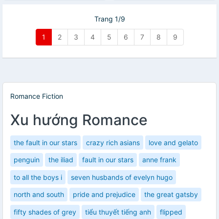
Trang 1/9
1
2
3
4
5
6
7
8
9
Romance Fiction
Xu hướng Romance
the fault in our stars
crazy rich asians
love and gelato
penguin
the iliad
fault in our stars
anne frank
to all the boys i
seven husbands of evelyn hugo
north and south
pride and prejudice
the great gatsby
fifty shades of grey
tiểu thuyết tiếng anh
flipped