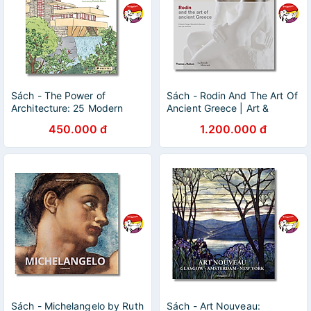
Sách - The Power of
Sách - Rodin And The Art Of
Architecture: 25 Modern
Ancient Greece | Art &
Buildings | Art & Design /
Design / Ngoại văn Nhập
450.000 đ
1.200.000 đ
Ngoại văn Nhập khẩu/ Bìa
khẩu UK / Bìa cứng
cứng
Sách - Michelangelo by Ruth
Sách - Art Nouveau: