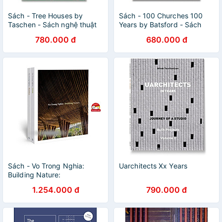
Sách - Tree Houses by
Sách - 100 Churches 100
Taschen - Sách nghệ thuật
Years by Batsford - Sách
bằng tiếng anh
nghệ thuật, tiếng anh, nhập
780.000 đ
680.000 đ
khẩu UK
Sách - Vo Trong Nghia:
Uarchitects Xx Years
Building Nature:
Green/Bamboo by Vo Trong
1.254.000 đ
790.000 đ
Nghia - Sách tiếng anh,
nghệ thuật, thiết kế