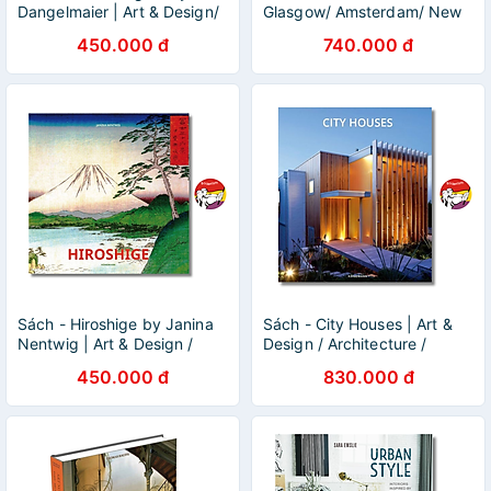
Dangelmaier | Art & Design/
Glasgow/ Amsterdam/ New
Ngoại văn Nhập khẩu UK /
York | Art & Design/ Ngoại
450.000 đ
740.000 đ
Nghệ thuật Bìa cứng
văn Bìa cứng/ Khổ lớn
24x22cm
Sách - Hiroshige by Janina
Sách - City Houses | Art &
Nentwig | Art & Design /
Design / Architecture /
Ngoại văn Nhập khẩu UK /
Ngoại văn Nhập khẩu UK /
450.000 đ
830.000 đ
Bìa cứng / Nghệ thuật
Bìa cứng / Kiến trúc