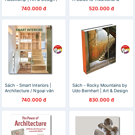
Ngoại văn Nhập khẩu UK /
Modern Balinese Design |
740.000 đ
520.000 đ
Bìa cứng / Nghệ thuật
Kiến trúc/ Ngoại văn
Sách - Smart Interiors |
Sách - Rocky Mountains by
Architecture / Ngoại văn
Udo Bernhart | Art & Design
Nhập khẩu UK / Bìa cứng /
/ Ngoại văn Nhập khẩu UK /
740.000 đ
830.000 đ
Thiết kế Nội thất
Bìa cứng