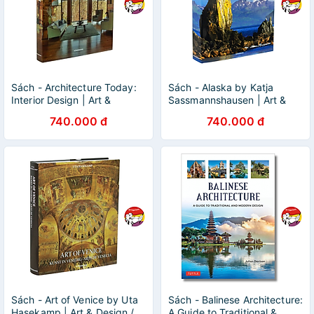
Sách - Architecture Today:
Sách - Alaska by Katja
Interior Design | Art &
Sassmannshausen | Art &
Design/ Ngoại văn Bìa cứng
Design / Ngoại văn Bìa cứng
740.000 đ
740.000 đ
Nhập khẩu / Kiến trúc
Nhập khẩu UK / Nghệ thuật
Sách - Art of Venice by Uta
Sách - Balinese Architecture:
Hasekamp | Art & Design /
A Guide to Traditional &