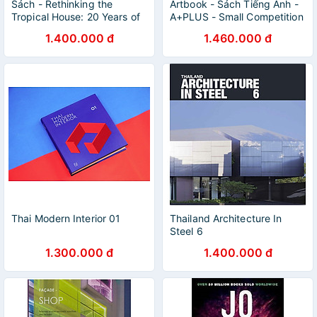
Sách - Rethinking the
Artbook - Sách Tiếng Anh -
Tropical House: 20 Years of
A+PLUS - Small Competition
Rt+q Architects / Ngoại văn
& Project. No 2
1.400.000 đ
1.460.000 đ
Nhập khẩu / Bìa cứng
Thai Modern Interior 01
Thailand Architecture In
Steel 6
1.300.000 đ
1.400.000 đ