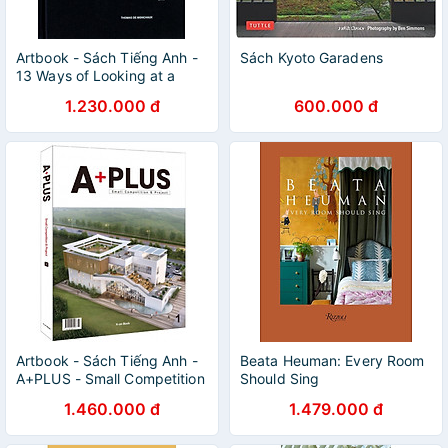
Artbook - Sách Tiếng Anh -
Sách Kyoto Garadens
13 Ways of Looking at a
House
1.230.000 đ
600.000 đ
Artbook - Sách Tiếng Anh -
Beata Heuman: Every Room
A+PLUS - Small Competition
Should Sing
& Project. No 1
1.460.000 đ
1.479.000 đ