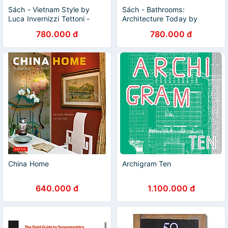
Sách - Vietnam Style by
Sách - Bathrooms:
Luca Invernizzi Tettoni -
Architecture Today by
With over 220 striking
Claudia Martinez Alonso |
780.000 đ
780.000 đ
photographs and insightful
Architecture Book - Bìa cứng
commentary
China Home
Archigram Ten
640.000 đ
1.100.000 đ