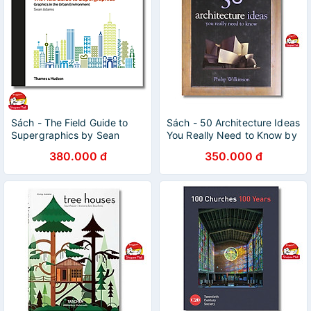
Sách - The Field Guide to
Sách - 50 Architecture Ideas
Supergraphics by Sean
You Really Need to Know by
Adams - Sách Ngoại văn -
Philip Wilkinson - Sách nghệ
380.000 đ
350.000 đ
English Book
thuật, tiếng anh,bìa cứng