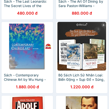
Sách - The Last Leonardo:
Sách - The Art Of Dining by
The Secret Lives of the
Sara Paston-Williams -
World's Most Expensive
History /Cooking In English
480.000 đ
880.000 đ
Painting by Ben Lewis -
Nonfiction/ Art/ History in
English
Sách - Contemporary
Bộ Sách Lịch Sử Nhân Loại:
Chinese Art by Wu Hung -
Biến Động + Sụp Đổ + Súng,
Sách nghệ thuật, tiếng anh
Vi Trùng Và Thép + Thế Giới
1.880.000 đ
1.220.000 đ
Cho Đến Ngày Hôm Qua
(Jared Diamond)