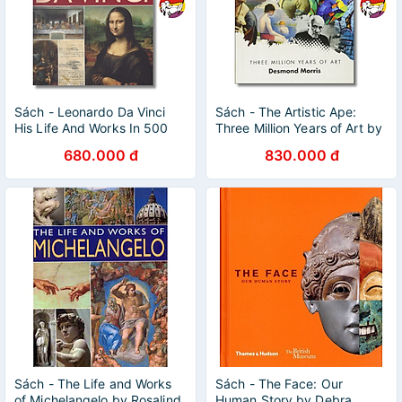
Sách - Leonardo Da Vinci
Sách - The Artistic Ape:
His Life And Works In 500
Three Million Years of Art by
Images by Rosalind
Desmond Morris | Ngoại văn
680.000 đ
830.000 đ
Ormiston - Sách nghệ thuật
Bìa cứng
bằng tiếng anh
Sách - The Life and Works
Sách - The Face: Our
of Michelangelo by Rosalind
Human Story by Debra