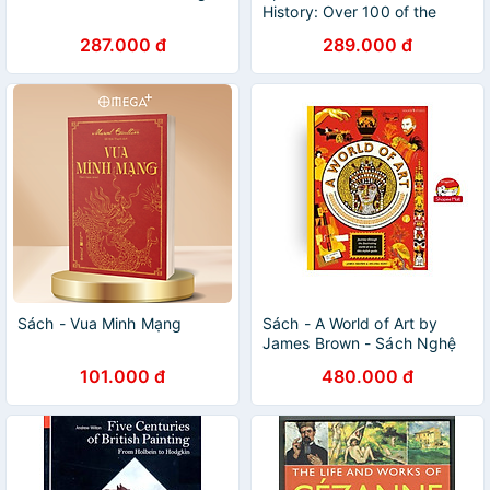
History: Over 100 of the
most influential speeches
287.000 đ
289.000 đ
ever made
Sách - Vua Minh Mạng
Sách - A World of Art by
James Brown - Sách Nghệ
thuật tiếng Anh/ Art Book in
101.000 đ
480.000 đ
English