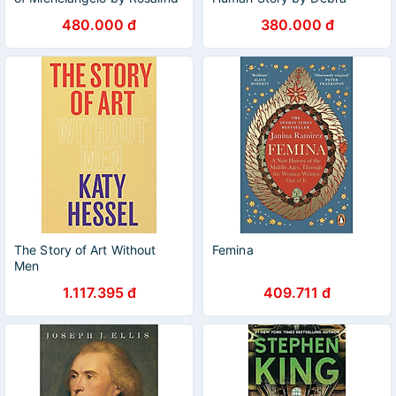
Ormiston
Mancoff - Art /History in
480.000 đ
380.000 đ
English
The Story of Art Without
Femina
Men
1.117.395 đ
409.711 đ