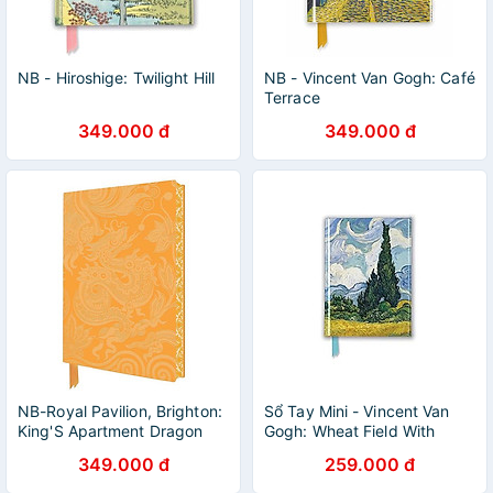
NB - Hiroshige: Twilight Hill
NB - Vincent Van Gogh: Café
Terrace
349.000 đ
349.000 đ
NB-Royal Pavilion, Brighton:
Sổ Tay Mini - Vincent Van
King'S Apartment Dragon
Gogh: Wheat Field With
Wallpaper Artisan Art
Cypresses
349.000 đ
259.000 đ
Notebook