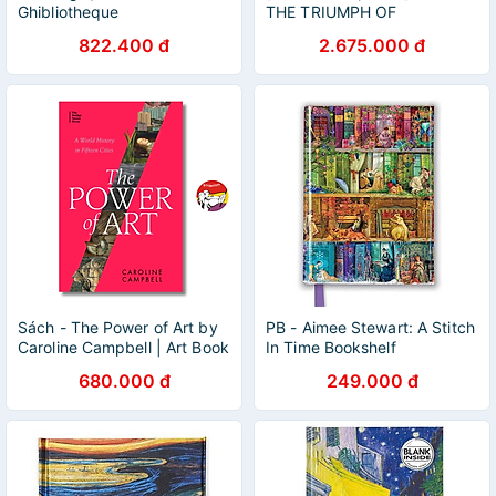
Ghibliotheque
THE TRIUMPH OF
IMPRESSIONISM – Daniel
822.400 đ
2.675.000 đ
Wildenstein – Read Station
Sách - The Power of Art by
PB - Aimee Stewart: A Stitch
Caroline Campbell | Art Book
In Time Bookshelf
in English / Sách Nghệ thuật
680.000 đ
249.000 đ
Ngoại văn