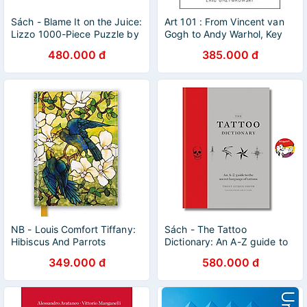
Sách - Blame It on the Juice:
Art 101 : From Vincent van
Lizzo 1000-Piece Puzzle by
Gogh to Andy Warhol, Key
Georgia Perry
People, Ideas, and Moments
480.000 đ
385.000 đ
in the History of Art
NB - Louis Comfort Tiffany:
Sách - The Tattoo
Hibiscus And Parrots
Dictionary: An A-Z guide to
the secret language of
349.000 đ
580.000 đ
tattoos by Trent Aitken-
Smith