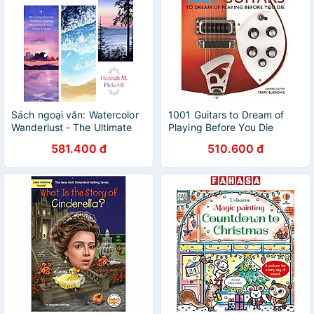
Sách ngoại văn: Watercolor
1001 Guitars to Dream of
Wanderlust - The Ultimate
Playing Before You Die
Guide To Painting Beautiful
581.400 đ
510.600 đ
Landscapes