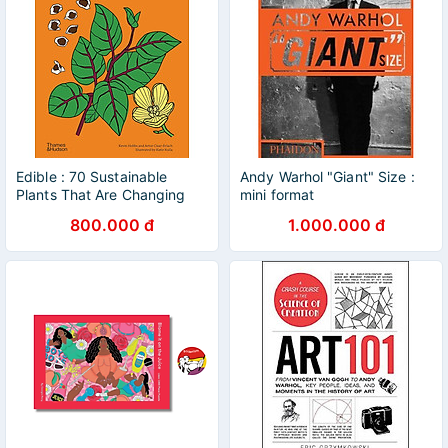
Edible : 70 Sustainable
Andy Warhol "Giant" Size :
Plants That Are Changing
mini format
How We Eat
800.000 đ
1.000.000 đ